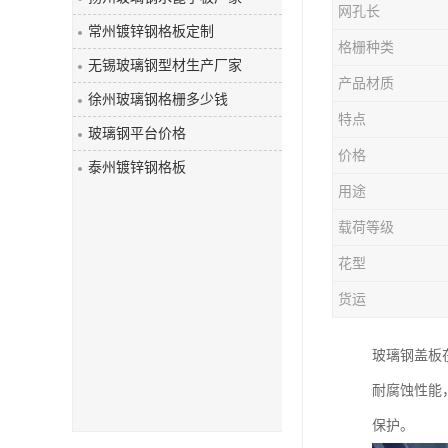
网孔长
玻璃钢盖板
常州镀锌钢格板定制
格栅种类
无锡玻璃钢型材生产厂家
产品材质
徐州玻璃钢格栅多少钱
特点
玻璃钢平台价格
价格
泰州镀锌钢格板
用途
载荷等级
花型
货运
玻璃钢盖板
耐腐蚀性能
保护。