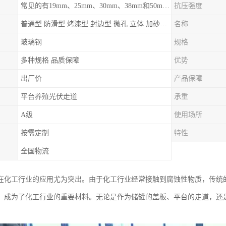
常见的有19mm、25mm、30mm、38mm和50mm等
抗压强度
普通型 防滑型 ‌烤漆型 封边型 ‌微孔 立体 加砂覆面型 平面型
名称
玻璃钢
规格
多种规格 品质保障
优势
出厂价
产品保障
平台养殖光伏走道
承重
A级
使用场所
按需定制
特性
全国物流
在化工行业的应用尤为突出。由于化工行业经常接触到腐蚀性物质，传统
，成为了化工行业的重要材料。无论是作为储罐的盖板、平台的走道，还