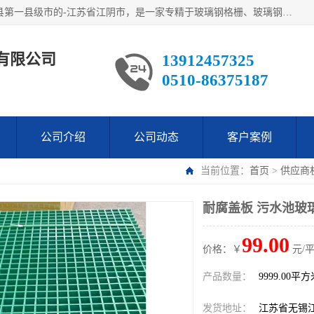
江阴市翔鼎复合材料有限公司,位于美丽富饶的中国经济百强县第一县级市的-江苏省江阴市，是一家专精于玻璃钢格栅、玻璃钢新材料,镀锌钢格板，机械设备生产制造及研发的科技型企业；公司产品已销往了世界多个国家和地区，公司人决心加倍努力愿与广大社会同仁精诚合作共创辉煌！
有限公司
13912457325
0510-86375187
公司介绍
公司动态
客户案例
当前位置：
首页
>
供应商
耐腐盖板 污水池玻
99.00
价格：￥
元/
产品数量：
9999.00平
发货地址：
江苏省无锡