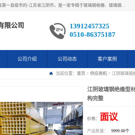
江阴市翔鼎复合材料有限公司,位于美丽富饶的中国经济百强县第一县级市的-江苏省江阴市，是一家专精于玻璃钢格栅、玻璃钢新材料,镀锌钢格板，机械设备生产制造及研发的科技型企业；公司产品已销往了世界多个国家和地区，公司人决心加倍努力愿与广大社会同仁精诚合作共创辉煌！
有限公司
13912457325
0510-86375187
公司介绍
公司动态
客户案例
当前位置：
首页
>
供应商机
> 江阴玻璃钢
江阴玻璃钢绝缘型材
构完整
面议
价格：
产品数量：
9999.00个