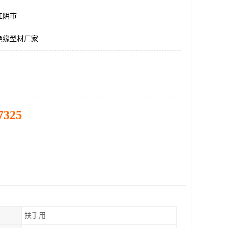
江阴市
绝缘型材厂家
7325
扶手用