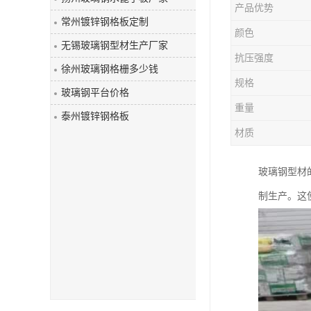
产品优势
玻璃钢盖板
常州镀锌钢格板定制
颜色
无锡玻璃钢型材生产厂家
抗压强度
徐州玻璃钢格栅多少钱
规格
玻璃钢平台价格
重量
泰州镀锌钢格板
材质
玻璃钢型材
制生产。这