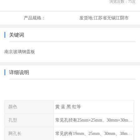
浏览次数：
75
次
产品规格：
发货地:
江苏省无锡江阴市
关键词
南京玻璃钢盖板
详细说明
颜色
黄 蓝 黑 红等
孔型
常见孔径有25mm×25mm、30mm×30mm、38mm×38mm等,
网孔长
常见的有19mm、25mm、30mm、38mm和50mm等