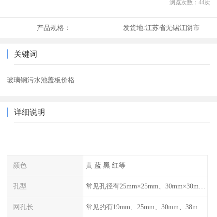
浏览次数：
44
次
产品规格：
发货地:
江苏省无锡江阴市
关键词
玻璃钢污水池盖板价格
详细说明
颜色
黄 蓝 黑 红等
孔型
常见孔径有25mm×25mm、30mm×30mm、38mm×38mm等,
网孔长
常见的有19mm、25mm、30mm、38mm和50mm等