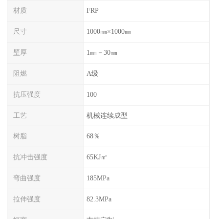
材质
FRP
尺寸
1000㎜×1000㎜
壁厚
1㎜－30㎜
阻燃
A级
抗压强度
100
工艺
机械连续成型
树脂
68％
抗冲击强度
65KJ㎡
弯曲强度
185MPa
拉伸强度
82.3MPa