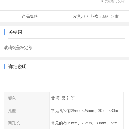
浏览次数：
58
次
产品规格：
发货地:
江苏省无锡江阴市
关键词
玻璃钢盖板定额
详细说明
颜色
黄 蓝 黑 红等
孔型
常见孔径有25mm×25mm、30mm×30mm、38mm×38mm等,
网孔长
常见的有19mm、25mm、30mm、38mm和50mm等