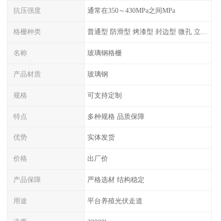
抗压强度
通常在350～430MPa之间MPa
格栅种类
普通型 防滑型 ‌烤漆型 封边型 ‌微孔 立体 加砂覆面型 平面型
名称
玻璃钢格栅
产品材质
玻璃钢
规格
可支持定制
特点
多种规格 品质保障
优势
实体发货
价格
出厂价
产品保障
严格选材 结构稳定
用途
平台养殖光伏走道