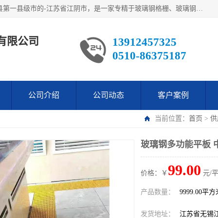
江阴市翔鼎复合材料有限公司,位于美丽富饶的中国经济百强县第一县级市的-江苏省江阴市，是一家专精于玻璃钢格栅、玻璃钢新材料,镀锌钢格板，机械设备生产制造及研发的科技型企业；公司产品已销往了世界多个国家和地区，公司人决心加倍努力愿与广大社会同仁精诚合作共创辉煌！
有限公司
13912457325
0510-86375187
公司介绍
公司动态
客户案例
当前位置：
首页
>
供
玻璃钢多功能平板 
99.00
价格：￥
元/
产品数量：
9999.00平
发货地址：
江苏省无锡