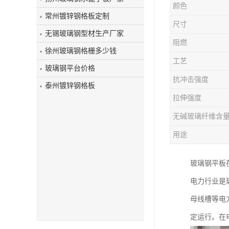
颜色
玻璃钢盖板
常州镀锌钢格板定制
尺寸
无锡玻璃钢型材生产厂家
阻燃
徐州玻璃钢格栅多少钱
工艺
玻璃钢平台价格
抗冲击强度
泰州镀锌钢格板
拉伸强度
无碱玻璃纤维含
用途
玻璃钢平板
电力行业是
母线槽等电
定运行。在