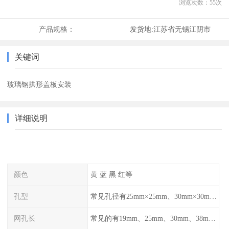
浏览次数：
55
次
产品规格：
发货地:
江苏省无锡江阴市
关键词
玻璃钢拱形盖板安装
详细说明
颜色
黄 蓝 黑 红等
孔型
常见孔径有25mm×25mm、30mm×30mm、38mm×38mm等,
网孔长
常见的有19mm、25mm、30mm、38mm和50mm等