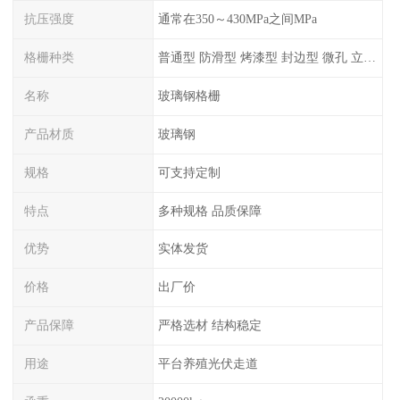
抗压强度
通常在350～430MPa之间MPa
格栅种类
普通型 防滑型 ‌烤漆型 封边型 ‌微孔 立体 加砂覆面型 平面型
名称
玻璃钢格栅
产品材质
玻璃钢
规格
可支持定制
特点
多种规格 品质保障
优势
实体发货
价格
出厂价
产品保障
严格选材 结构稳定
用途
平台养殖光伏走道