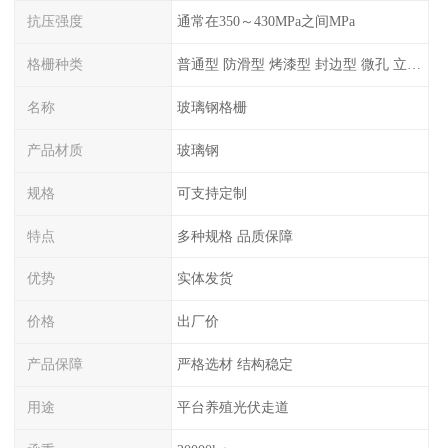
抗压强度
通常在350～430MPa之间MPa
格栅种类
普通型 防滑型 ‌烤漆型 封边型 ‌微孔 立体 加砂覆面型 平面型
名称
玻璃钢格栅
产品材质
玻璃钢
规格
可支持定制
特点
多种规格 品质保障
优势
实体发货
价格
出厂价
产品保障
严格选材 结构稳定
用途
平台养殖光伏走道