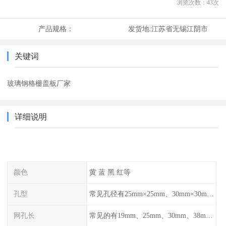
浏览次数：
43
次
产品规格：
发货地:
江苏省无锡江阴市
关键词
玻璃钢格栅盖板厂家
详细说明
颜色
黄 蓝 黑 红等
孔型
常见孔径有25mm×25mm、30mm×30mm、38mm×38mm等,
网孔长
常见的有19mm、25mm、30mm、38mm和50mm等