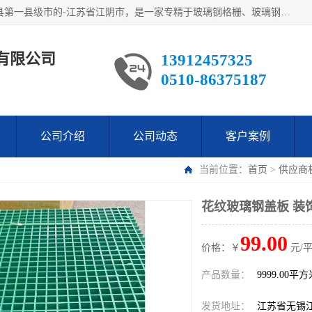
江阴市翔鼎复合材料有限公司,位于美丽富饶的中国经济百强县第一县级市的-江苏省江阴市，是一家专精于玻璃钢格栅、玻璃钢新材料,镀锌钢格板，机械设备生产制造及研发的科技型企业；公司产品已销往了世界多个国家和地区，公司人决心加倍努力愿与广大社会同仁精诚合作共创辉煌！
有限公司
13912457325
0510-86375187
公司介绍
公司动态
客户案例
当前位置：
首页
>
供应商
花纹玻璃钢盖板 装
99.00
价格：￥
元/
产品数量：
9999.00平
发货地址：
江苏省无锡