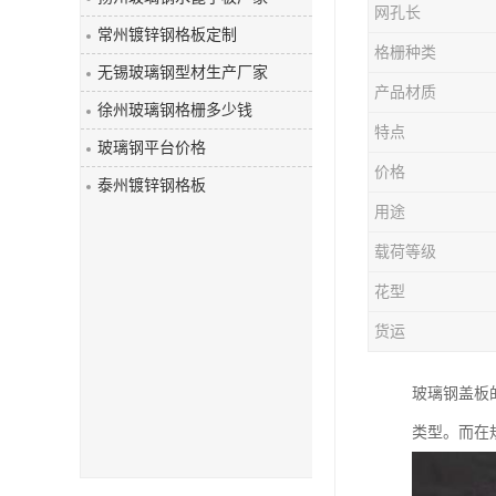
网孔长
玻璃钢盖板
常州镀锌钢格板定制
格栅种类
无锡玻璃钢型材生产厂家
产品材质
徐州玻璃钢格栅多少钱
特点
玻璃钢平台价格
价格
泰州镀锌钢格板
用途
载荷等级
花型
货运
玻璃钢盖板
类型。而在