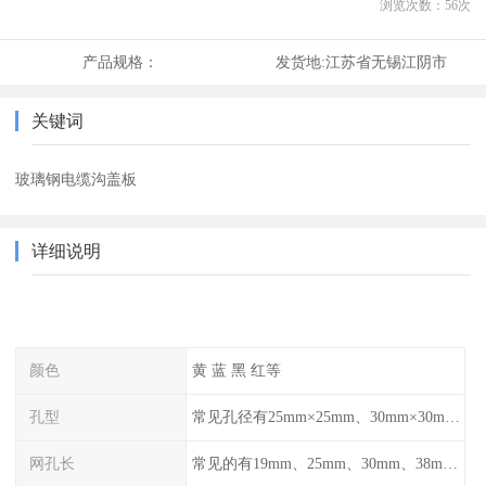
浏览次数：
56
次
产品规格：
发货地:
江苏省无锡江阴市
关键词
玻璃钢电缆沟盖板
详细说明
颜色
黄 蓝 黑 红等
孔型
常见孔径有25mm×25mm、30mm×30mm、38mm×38mm等,
网孔长
常见的有19mm、25mm、30mm、38mm和50mm等