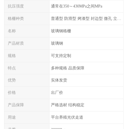
抗压强度
通常在350～430MPa之间MPa
格栅种类
普通型 防滑型 ‌烤漆型 封边型 ‌微孔 立体 加砂覆面型 平面型
名称
玻璃钢格栅
产品材质
玻璃钢
规格
可支持定制
特点
多种规格 品质保障
优势
实体发货
价格
出厂价
产品保障
严格选材 结构稳定
用途
平台养殖光伏走道