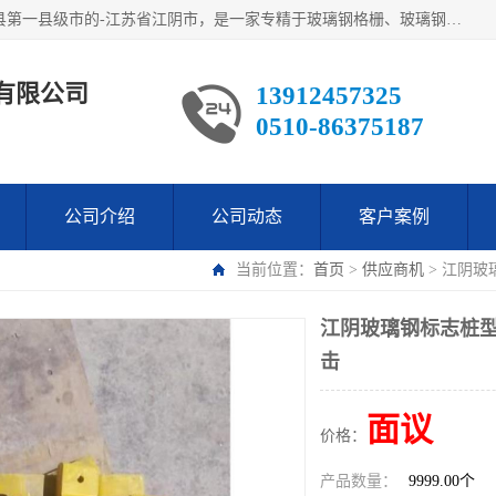
江阴市翔鼎复合材料有限公司,位于美丽富饶的中国经济百强县第一县级市的-江苏省江阴市，是一家专精于玻璃钢格栅、玻璃钢新材料,镀锌钢格板，机械设备生产制造及研发的科技型企业；公司产品已销往了世界多个国家和地区，公司人决心加倍努力愿与广大社会同仁精诚合作共创辉煌！
有限公司
13912457325
0510-86375187
公司介绍
公司动态
客户案例
当前位置：
首页
>
供应商机
> 江阴玻
江阴玻璃钢标志桩型
击
面议
价格：
产品数量：
9999.00个