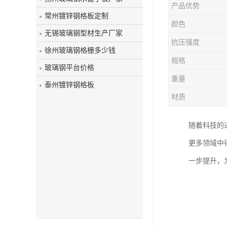
产品优势
玻璃钢盖板
常州镀锌钢格板定制
颜色
无锡玻璃钢型材生产厂家
抗压强度
徐州玻璃钢格栅多少钱
规格
玻璃钢平台价格
重量
泰州镀锌钢格板
材质
随着科技的
更多领域中
一步提升，