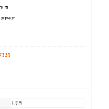
江阴市
标志桩型材
7325
扶手用