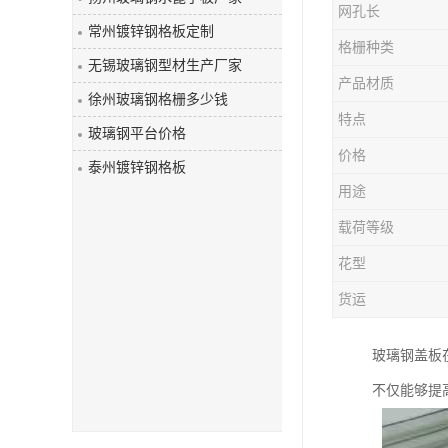
网孔长
玻璃钢盖板
常州镀锌钢格板定制
格栅种类
无锡玻璃钢型材生产厂家
产品材质
徐州玻璃钢格栅多少钱
特点
玻璃钢平台价格
价格
泰州镀锌钢格板
用途
载荷等级
花型
货运
玻璃钢盖板
不仅能够提