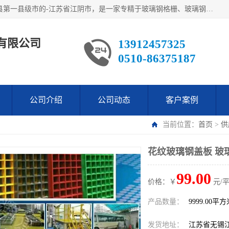
江阴市翔鼎复合材料有限公司,位于美丽富饶的中国经济百强县第一县级市的-江苏省江阴市，是一家专精于玻璃钢格栅、玻璃钢新材料,镀锌钢格板，机械设备生产制造及研发的科技型企业；公司产品已销往了世界多个国家和地区，公司人决心加倍努力愿与广大社会同仁精诚合作共创辉煌！
有限公司
13912457325
0510-86375187
公司介绍
公司动态
客户案例
当前位置：
首页
>
供
花纹玻璃钢盖板 玻
99.00
价格：￥
元/
产品数量：
9999.00平
发货地址：
江苏省无锡