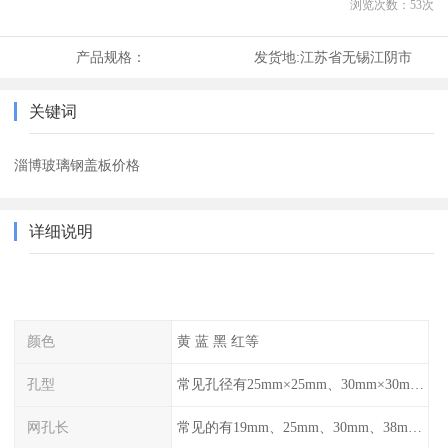
浏览次数：
53
次
产品规格：
发货地:
江苏省无锡江阴市
关键词
淄博玻璃钢盖板价格
详细说明
颜色
黄 蓝 黑 红等
孔型
常见孔径有25mm×25mm、30mm×30mm、38mm×38mm等,
网孔长
常见的有19mm、25mm、30mm、38mm和50mm等