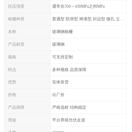
抗压强度
通常在350～430MPa之间MPa
格栅种类
普通型 防滑型 ‌烤漆型 封边型 ‌微孔 立体 加砂覆面型 平面型
名称
玻璃钢格栅
产品材质
玻璃钢
规格
可支持定制
特点
多种规格 品质保障
优势
实体发货
价格
出厂价
产品保障
严格选材 结构稳定
用途
平台养殖光伏走道