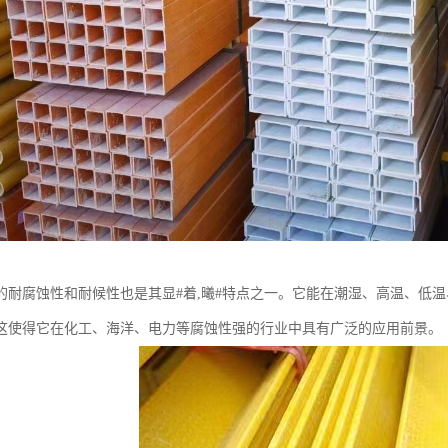
的耐腐蚀性和耐候性也是其显#着,曦#特点之一。它能在潮湿、高温、低
这使得它在化工、海洋、电力等腐蚀性强的行业中具有广泛的应用前景。