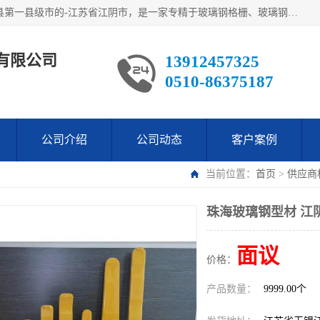
江阴市翔鼎复合材料有限公司,位于美丽富饶的中国经济百强县第一县级市的-江苏省江阴市，是一家专精于玻璃钢格栅、玻璃钢新材料,镀锌钢格板，机械设备生产制造及研发的科技型企业；公司产品已销往了世界多个国家和地区，公司人决心加倍努力愿与广大社会同仁精诚合作共创辉煌！
有限公司
13912457325
0510-86375187
公司介绍
公司动态
客户案例
当前位置：
首页
>
供应商
珠海玻璃钢型材 江
面议
价格：
产品数量：
9999.00个