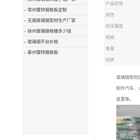
产品优势
玻璃钢盖板
常州镀锌钢格板定制
颜色
无锡玻璃钢型材生产厂家
抗压强度
徐州玻璃钢格栅多少钱
规格
玻璃钢平台价格
重量
泰州镀锌钢格板
材质
玻璃钢型材
制作汽车、
装置等。