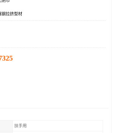
江阴市
璃钢拉挤型材
7325
扶手用