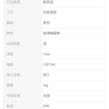
产品优势
耐高温
工艺
拉挤成型
颜色
黄色
种类
玻璃钢圆棒
抗压强度
强
厚度
7mm
规格
150*100
加工定制
加工
重量
2kg
可售卖地
全国
材质
FPR