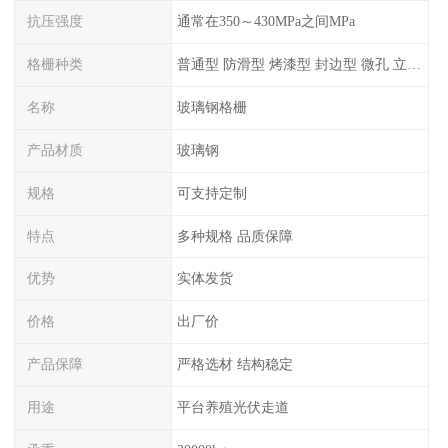
抗压强度
通常在350～430MPa之间MPa
格栅种类
普通型 防滑型 ‌烤漆型 封边型 ‌微孔 立体 加砂覆面型 平面型
名称
玻璃钢格栅
产品材质
玻璃钢
规格
可支持定制
特点
多种规格 品质保障
优势
实体发货
价格
出厂价
产品保障
严格选材 结构稳定
用途
平台养殖光伏走道