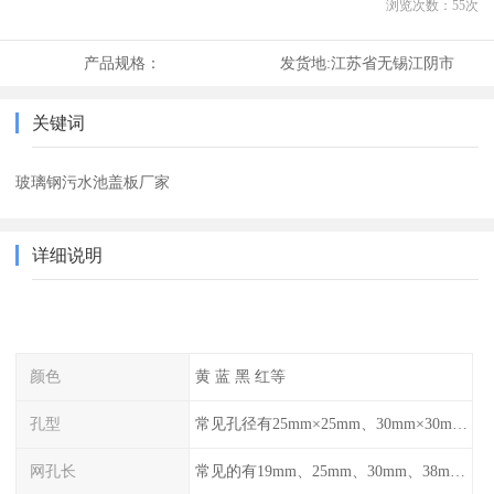
浏览次数：
55
次
产品规格：
发货地:
江苏省无锡江阴市
关键词
玻璃钢污水池盖板厂家
详细说明
颜色
黄 蓝 黑 红等
孔型
常见孔径有25mm×25mm、30mm×30mm、38mm×38mm等,
网孔长
常见的有19mm、25mm、30mm、38mm和50mm等