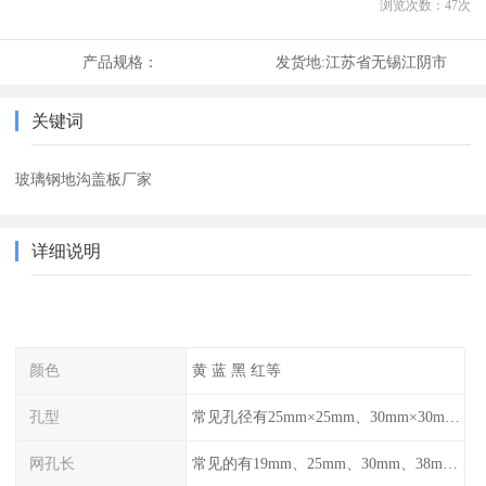
浏览次数：
47
次
产品规格：
发货地:
江苏省无锡江阴市
关键词
玻璃钢地沟盖板厂家
详细说明
颜色
黄 蓝 黑 红等
孔型
常见孔径有25mm×25mm、30mm×30mm、38mm×38mm等,
网孔长
常见的有19mm、25mm、30mm、38mm和50mm等