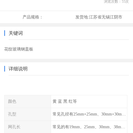
浏览次数：
55
次
产品规格：
发货地:
江苏省无锡江阴市
关键词
花纹玻璃钢盖板
详细说明
颜色
黄 蓝 黑 红等
孔型
常见孔径有25mm×25mm、30mm×30mm、38mm×38mm等,
网孔长
常见的有19mm、25mm、30mm、38mm和50mm等