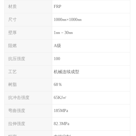
材质
FRP
尺寸
1000㎜×1000㎜
壁厚
1㎜－30㎜
阻燃
A级
抗压强度
100
工艺
机械连续成型
树脂
68％
抗冲击强度
65KJ㎡
弯曲强度
185MPa
拉伸强度
82.3MPa