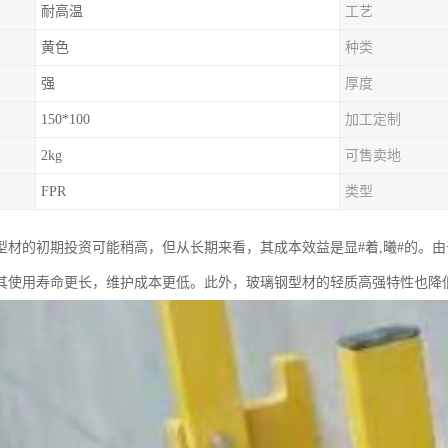
耐高温
工艺
黄色
种类
强
厚度
150*100
加工定制
2kg
可售卖地
FPR
类型
型材的初期投资可能稍高，但从长期来看，其成本效益是显#着,曦#的。
其使用寿命更长，维护成本更低。此外，玻璃钢型材的轻质高强特性也降