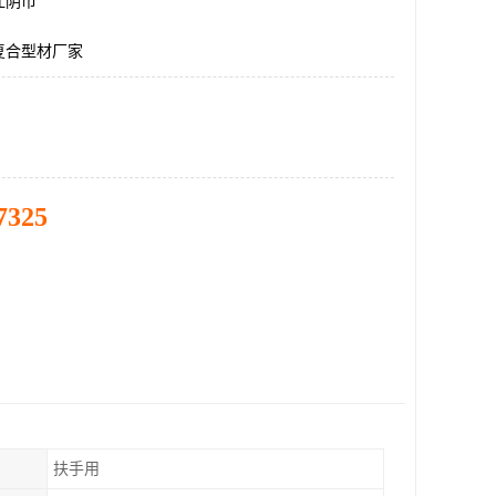
江阴市
复合型材厂家
7325
扶手用