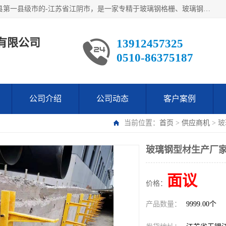
江阴市翔鼎复合材料有限公司,位于美丽富饶的中国经济百强县第一县级市的-江苏省江阴市，是一家专精于玻璃钢格栅、玻璃钢新材料,镀锌钢格板，机械设备生产制造及研发的科技型企业；公司产品已销往了世界多个国家和地区，公司人决心加倍努力愿与广大社会同仁精诚合作共创辉煌！
有限公司
13912457325
0510-86375187
公司介绍
公司动态
客户案例
当前位置：
首页
>
供应商机
> 
玻璃钢型材生产厂家
面议
价格：
产品数量：
9999.00个