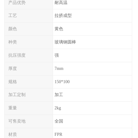
产品优势
耐高温
工艺
拉挤成型
颜色
黄色
种类
玻璃钢圆棒
抗压强度
强
厚度
7mm
规格
150*100
加工定制
加工
重量
2kg
可售卖地
全国
材质
FPR