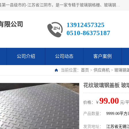
江阴市翔鼎复合材料有限公司,位于美丽富饶的中国经济百强县第一县级市的-江苏省江阴市，是一家专精于玻璃钢格栅、玻璃钢新材料,镀锌钢格板，机械设备生产制造及研发的科技型企业；公司产品已销往了世界多个国家和地区，公司人决心加倍努力愿与广大社会同仁精诚合作共创辉煌！
有限公司
13912457325
0510-86375187
公司介绍
公司动态
客户案例
当前位置：
首页
>
供应商机
>
玻璃钢
花纹玻璃钢盖板 玻
99.00
价格：￥
元/
产品数量：
9999.00平
发货地址：
江苏省无锡