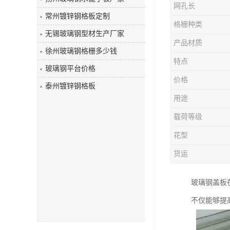
网孔长
玻璃钢盖板
常州镀锌钢格板定制
格栅种类
无锡玻璃钢型材生产厂家
产品材质
徐州玻璃钢格栅多少钱
特点
玻璃钢平台价格
价格
泰州镀锌钢格板
用途
载荷等级
花型
货运
玻璃钢盖板
不仅能够提