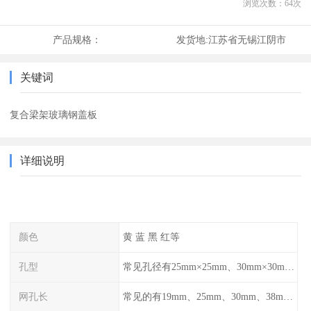
浏览次数：
64
次
产品规格：
发货地:
江苏省无锡江阴市
关键词
复合梁架玻璃钢盖板
详细说明
颜色
黄 蓝 黑 红等
孔型
常见孔径有25mm×25mm、30mm×30mm、38mm×38mm等,
网孔长
常见的有19mm、25mm、30mm、38mm和50mm等