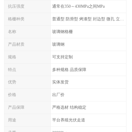
抗压强度
通常在350～430MPa之间MPa
格栅种类
普通型 防滑型 ‌烤漆型 封边型 ‌微孔 立体 加砂覆面型 平面型
名称
玻璃钢格栅
产品材质
玻璃钢
规格
可支持定制
特点
多种规格 品质保障
优势
实体发货
价格
出厂价
产品保障
严格选材 结构稳定
用途
平台养殖光伏走道