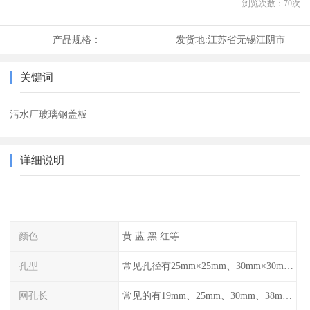
浏览次数：
70
次
产品规格：
发货地:
江苏省无锡江阴市
关键词
污水厂玻璃钢盖板
详细说明
颜色
黄 蓝 黑 红等
孔型
常见孔径有25mm×25mm、30mm×30mm、38mm×38mm等,
网孔长
常见的有19mm、25mm、30mm、38mm和50mm等