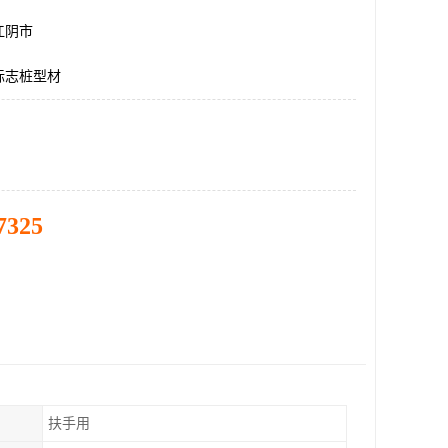
江阴市
标志桩型材
7325
扶手用