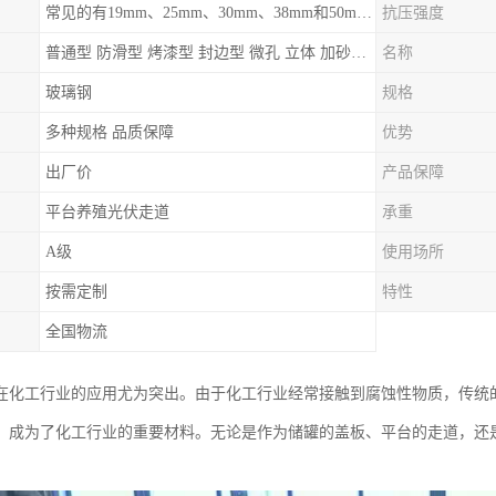
常见的有19mm、25mm、30mm、38mm和50mm等
抗压强度
普通型 防滑型 ‌烤漆型 封边型 ‌微孔 立体 加砂覆面型 平面型
名称
玻璃钢
规格
多种规格 品质保障
优势
出厂价
产品保障
平台养殖光伏走道
承重
A级
使用场所
按需定制
特性
全国物流
在化工行业的应用尤为突出。由于化工行业经常接触到腐蚀性物质，传统
，成为了化工行业的重要材料。无论是作为储罐的盖板、平台的走道，还