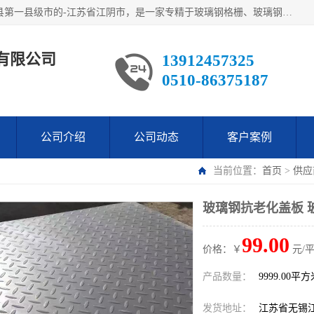
江阴市翔鼎复合材料有限公司,位于美丽富饶的中国经济百强县第一县级市的-江苏省江阴市，是一家专精于玻璃钢格栅、玻璃钢新材料,镀锌钢格板，机械设备生产制造及研发的科技型企业；公司产品已销往了世界多个国家和地区，公司人决心加倍努力愿与广大社会同仁精诚合作共创辉煌！
有限公司
13912457325
0510-86375187
公司介绍
公司动态
客户案例
当前位置：
首页
>
供应
玻璃钢抗老化盖板 
99.00
价格：￥
元/
产品数量：
9999.00平
发货地址：
江苏省无锡