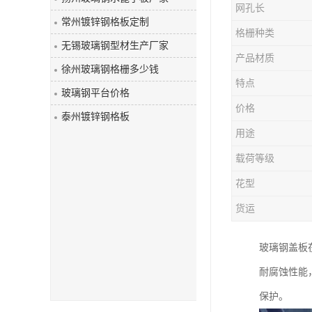
网孔长
玻璃钢盖板
常州镀锌钢格板定制
格栅种类
无锡玻璃钢型材生产厂家
产品材质
徐州玻璃钢格栅多少钱
特点
玻璃钢平台价格
价格
泰州镀锌钢格板
用途
载荷等级
花型
货运
玻璃钢盖板
耐腐蚀性能
保护。