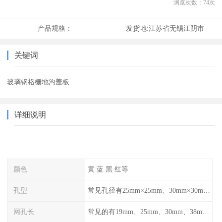
浏览次数：
74
次
产品规格：
发货地:
江苏省无锡江阴市
关键词
玻璃钢格栅地沟盖板
详细说明
颜色
黄 蓝 黑 红等
孔型
常见孔径有25mm×25mm、30mm×30mm、38mm×38mm等,
网孔长
常见的有19mm、25mm、30mm、38mm和50mm等