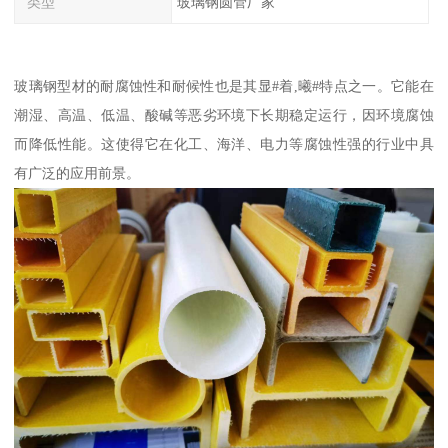
类型
玻璃钢圆管厂家
玻璃钢型材的耐腐蚀性和耐候性也是其显#着,曦#特点之一。它能在
潮湿、高温、低温、酸碱等恶劣环境下长期稳定运行，因环境腐蚀
而降低性能。这使得它在化工、海洋、电力等腐蚀性强的行业中具
有广泛的应用前景。