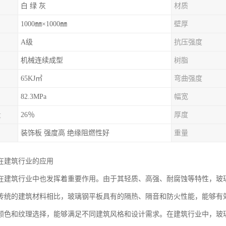
白 绿 灰
材质
1000㎜×1000㎜
壁厚
A级
抗压强度
机械连续成型
树脂
65KJ㎡
弯曲强度
82.3MPa
幅宽
量
26％
厚度
装饰板 强度高 绝缘阻燃性好
重量
在建筑行业的应用
在建筑行业中也发挥着重要作用。由于其轻质、高强、耐腐蚀等特性，玻
传统的建筑材料相比，玻璃钢平板具有的隔热、隔音和防火性能，能够有
颜色和纹理选择，能够满足不同建筑风格和设计需求。在建筑行业中，玻