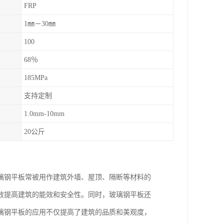
FRP
1㎜－30㎜
100
68％
185MPa
支持定制
1.0mm-10mm
20公斤
璃钢平板常被用作建筑外墙、屋顶、隔断等材料的
效提高建筑的能效和安全性。同时，玻璃钢平板还
璃钢平板的应用不仅提高了建筑的品质和美观度，