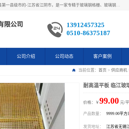
江阴市翔鼎复合材料有限公司,位于美丽富饶的中国经济百强县第一县级市的-江苏省江阴市，是一家专精于玻璃钢格栅、玻璃钢新材料,镀锌钢格板，机械设备生产制造及研发的科技型企业；公司产品已销往了世界多个国家和地区，公司人决心加倍努力愿与广大社会同仁精诚合作共创辉煌！
有限公司
13912457325
0510-86375187
公司介绍
公司动态
客户案例
当前位置：
首页
>
供应商机
耐高温平板 临江玻
99.00
价格：￥
元/
产品数量：
9999.00平
发货地址：
江苏省无锡