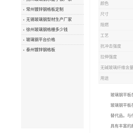
颜色
玻璃钢盖板
常州镀锌钢格板定制
尺寸
无锡玻璃钢型材生产厂家
阻燃
徐州玻璃钢格栅多少钱
工艺
玻璃钢平台价格
抗冲击强度
泰州镀锌钢格板
拉伸强度
无碱玻璃纤维含
用途
玻璃钢平板
玻璃钢平板
替代品。与
具有丰富的