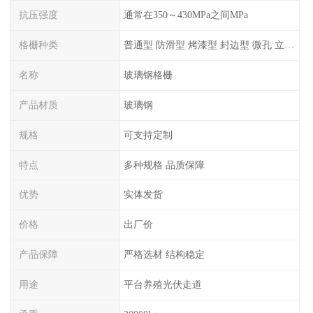
抗压强度
通常在350～430MPa之间MPa
格栅种类
普通型 防滑型 ‌烤漆型 封边型 ‌微孔 立体 加砂覆面型 平面型
名称
玻璃钢格栅
产品材质
玻璃钢
规格
可支持定制
特点
多种规格 品质保障
优势
实体发货
价格
出厂价
产品保障
严格选材 结构稳定
用途
平台养殖光伏走道