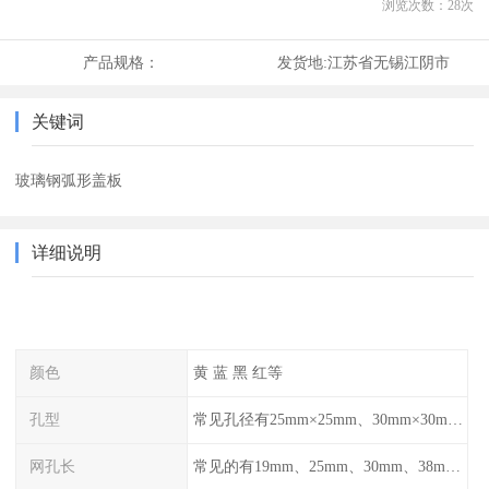
浏览次数：
28
次
产品规格：
发货地:
江苏省无锡江阴市
关键词
玻璃钢弧形盖板
详细说明
颜色
黄 蓝 黑 红等
孔型
常见孔径有25mm×25mm、30mm×30mm、38mm×38mm等,
网孔长
常见的有19mm、25mm、30mm、38mm和50mm等