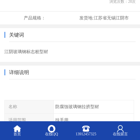
浏览次数：
28
次
产品规格：
发货地:
江苏省无锡江阴市
关键词
江阴玻璃钢标志桩型材
详细说明
名称
防腐蚀玻璃钢拉挤型材
适用范围
扶手用
产品优势
耐高温
首页
在线QQ
13912457325
在线留言