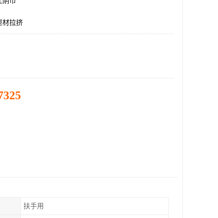
江阴市
型材拉挤
7325
扶手用