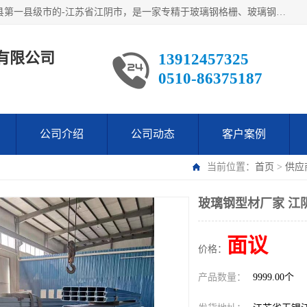
江阴市翔鼎复合材料有限公司,位于美丽富饶的中国经济百强县第一县级市的-江苏省江阴市，是一家专精于玻璃钢格栅、玻璃钢新材料,镀锌钢格板，机械设备生产制造及研发的科技型企业；公司产品已销往了世界多个国家和地区，公司人决心加倍努力愿与广大社会同仁精诚合作共创辉煌！
有限公司
13912457325
0510-86375187
公司介绍
公司动态
客户案例
当前位置：
首页
>
供应
玻璃钢型材厂家 江
面议
价格：
产品数量：
9999.00个