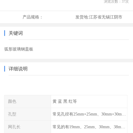
浏览次数：
37
次
产品规格：
发货地:
江苏省无锡江阴市
关键词
弧形玻璃钢盖板
详细说明
颜色
黄 蓝 黑 红等
孔型
常见孔径有25mm×25mm、30mm×30mm、38mm×38mm等,
网孔长
常见的有19mm、25mm、30mm、38mm和50mm等