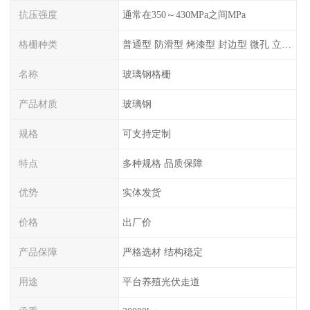
抗压强度
通常在350～430MPa之间MPa
格栅种类
普通型 防滑型 ‌烤漆型 封边型 ‌微孔 立体 加砂覆面型 平面型
名称
玻璃钢格栅
产品材质
玻璃钢
规格
可支持定制
特点
多种规格 品质保障
优势
实体发货
价格
出厂价
产品保障
严格选材 结构稳定
用途
平台养殖光伏走道