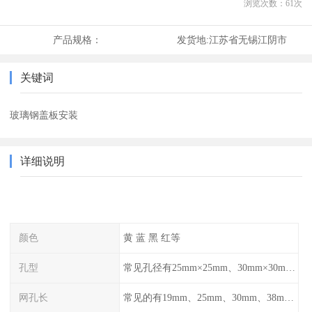
浏览次数：
61
次
产品规格：
发货地:
江苏省无锡江阴市
关键词
玻璃钢盖板安装
详细说明
颜色
黄 蓝 黑 红等
孔型
常见孔径有25mm×25mm、30mm×30mm、38mm×38mm等,
网孔长
常见的有19mm、25mm、30mm、38mm和50mm等