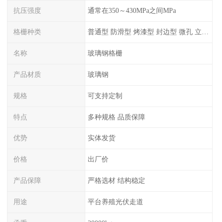
抗压强度
通常在350～430MPa之间MPa
格栅种类
普通型 防滑型 ‌烤漆型 封边型 ‌微孔 立体 加砂覆面型 平面型
名称
玻璃钢格栅
产品材质
玻璃钢
规格
可支持定制
特点
多种规格 品质保障
优势
实体发货
价格
出厂价
产品保障
严格选材 结构稳定
用途
平台养殖光伏走道