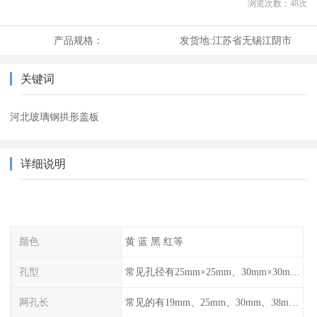
浏览次数：
48
次
产品规格：
发货地:
江苏省无锡江阴市
关键词
河北玻璃钢拱形盖板
详细说明
颜色
黄 蓝 黑 红等
孔型
常见孔径有25mm×25mm、30mm×30mm、38mm×38mm等,
网孔长
常见的有19mm、25mm、30mm、38mm和50mm等