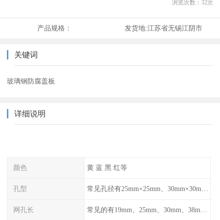
浏览次数：
32
次
产品规格：
发货地:
江苏省无锡江阴市
关键词
玻璃钢防腐盖板
详细说明
颜色
黄 蓝 黑 红等
孔型
常见孔径有25mm×25mm、30mm×30mm、38mm×38mm等,
网孔长
常见的有19mm、25mm、30mm、38mm和50mm等