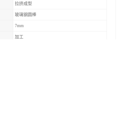
拉挤成型
玻璃钢圆棒
7mm
加工
全国
玻璃钢圆管厂家
机构进行玻璃钢检验检测，以确保产品符合相关标
伸强度、纵向拉伸弹性模量、横向压缩强度、纵向
分考虑其材质、性能和使用环境等因素，以确保其