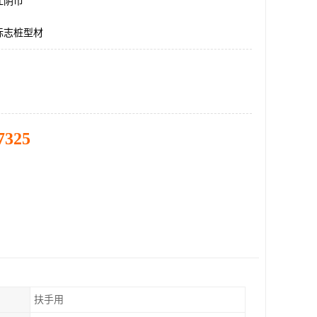
江阴市
标志桩型材
7325
扶手用