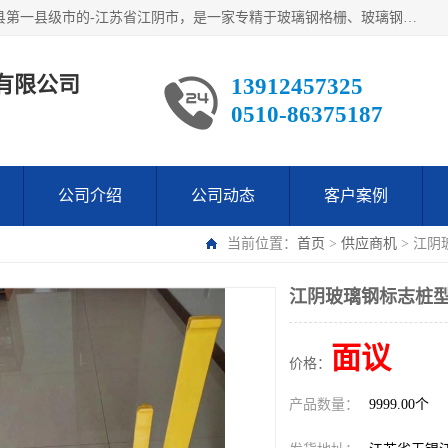
江阴市翔鼎复合材料有限公司,位于美丽富饶的中国经济百强县第一县级市的-江苏省江阴市，是一家专精于玻璃钢格栅、玻璃钢新材料,镀锌钢格板，机械设备生产制造及研发的科技型企业；公司产品已销往了世界多个国家和地区，公司人决心加倍努力愿与广大社会同仁精诚合作共创辉煌！
有限公司
13912457325
0510-86375187
公司介绍
公司动态
客户案例
当前位置：
首页
>
供应商机
> 江阴
江阴玻璃钢标志桩型
面议
价格：
产品数量：
9999.00个