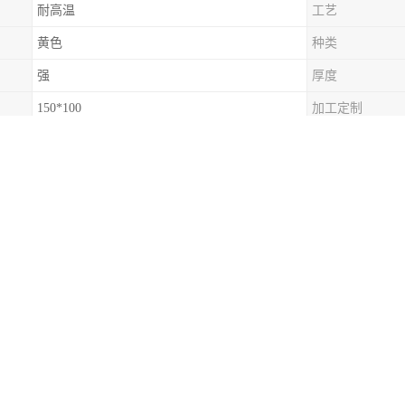
耐高温
工艺
黄色
种类
强
厚度
150*100
加工定制
2kg
可售卖地
FPR
类型
的检验检测对于保证其质量至关重要。企业可以选择通过第三方检验检测
检验检测项目通常包括外观、尺寸、巴柯尔硬度、纤维体积含量、纵向拉
。
钢型材是一种性能、应用广泛的复合材料。在选择和使用过程中，需要充
效果并延长使用寿命。