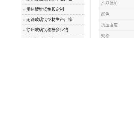
产品优势
玻璃钢盖板
常州镀锌钢格板定制
颜色
无锡玻璃钢型材生产厂家
抗压强度
徐州玻璃钢格栅多少钱
规格
玻璃钢平台价格
重量
泰州镀锌钢格板
材质
玻璃钢型材
准和规范。
弯曲强度等
总之，玻璃
能够发挥佳