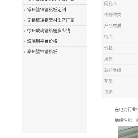
网孔长
玻璃钢盖板
常州镀锌钢格板定制
格栅种类
无锡玻璃钢型材生产厂家
产品材质
徐州玻璃钢格栅多少钱
特点
玻璃钢平台价格
价格
泰州镀锌钢格板
用途
载荷等级
花型
货运
在电力行业
绝缘性能，