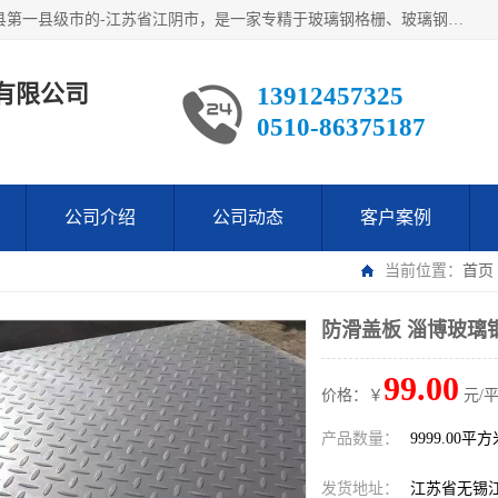
江阴市翔鼎复合材料有限公司,位于美丽富饶的中国经济百强县第一县级市的-江苏省江阴市，是一家专精于玻璃钢格栅、玻璃钢新材料,镀锌钢格板，机械设备生产制造及研发的科技型企业；公司产品已销往了世界多个国家和地区，公司人决心加倍努力愿与广大社会同仁精诚合作共创辉煌！
有限公司
13912457325
0510-86375187
公司介绍
公司动态
客户案例
当前位置：
首页
防滑盖板 淄博玻璃
99.00
价格：￥
元/
产品数量：
9999.00平
发货地址：
江苏省无锡