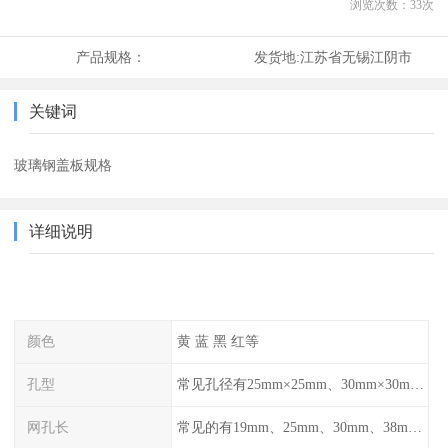
浏览次数：
33
次
产品规格：
发货地:
江苏省无锡江阴市
关键词
玻璃钢盖板规格
详细说明
颜色
黄 蓝 黑 红等
孔型
常见孔径有25mm×25mm、30mm×30mm、38mm×38mm等,
网孔长
常见的有19mm、25mm、30mm、38mm和50mm等