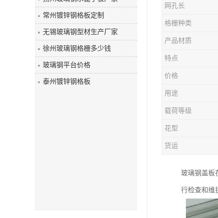
网孔长
玻璃钢盖板
常州镀锌钢格板定制
格栅种类
无锡玻璃钢型材生产厂家
产品材质
徐州玻璃钢格栅多少钱
特点
玻璃钢平台价格
价格
泰州镀锌钢格板
用途
载荷等级
花型
货运
玻璃钢盖板
行检查和维