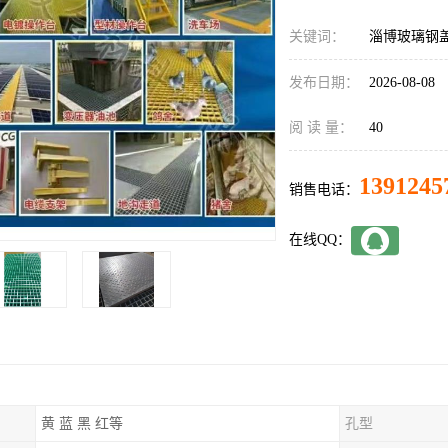
关键词：
淄博玻璃钢
发布日期：
2026-08-08
阅 读 量：
40
1391245
销售电话：
在线QQ：
黄 蓝 黑 红等
孔型