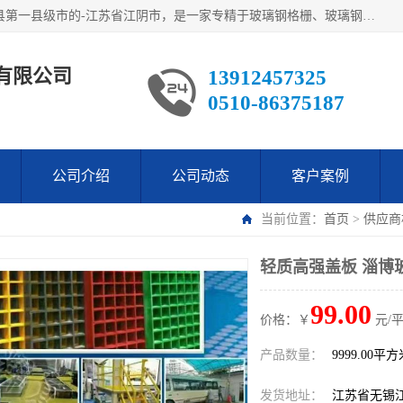
江阴市翔鼎复合材料有限公司,位于美丽富饶的中国经济百强县第一县级市的-江苏省江阴市，是一家专精于玻璃钢格栅、玻璃钢新材料,镀锌钢格板，机械设备生产制造及研发的科技型企业；公司产品已销往了世界多个国家和地区，公司人决心加倍努力愿与广大社会同仁精诚合作共创辉煌！
有限公司
13912457325
0510-86375187
公司介绍
公司动态
客户案例
当前位置：
首页
>
供应商
轻质高强盖板 淄博
99.00
价格：￥
元/
产品数量：
9999.00平
发货地址：
江苏省无锡