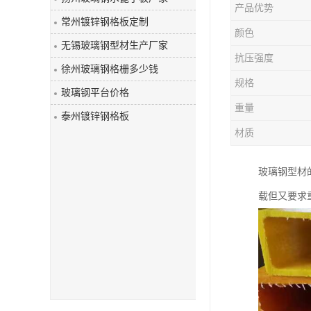
产品优势
玻璃钢盖板
常州镀锌钢格板定制
颜色
无锡玻璃钢型材生产厂家
抗压强度
徐州玻璃钢格栅多少钱
规格
玻璃钢平台价格
重量
泰州镀锌钢格板
材质
玻璃钢型材
载但又要求