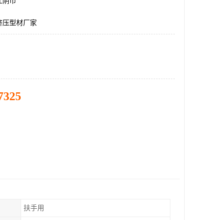
江阴市
挤压型材厂家
7325
扶手用