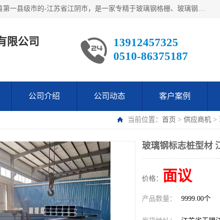
江阴市翔鼎复合材料有限公司,位于美丽富饶的中国经济百强县第一县级市的-江苏省江阴市，是一家专精于玻璃钢格栅、玻璃钢新材料,镀锌钢格板，机械设备生产制造及研发的科技型企业；公司产品已销往了世界多个国家和地区，公司人决心加倍努力愿与广大社会同仁精诚合作共创辉煌！
有限公司
13912457325
0510-86375187
公司介绍
公司动态
客户案例
当前位置：
首页
>
供应商机
>
玻璃钢标志桩型材 
面议
价格：
产品数量：
9999.00个