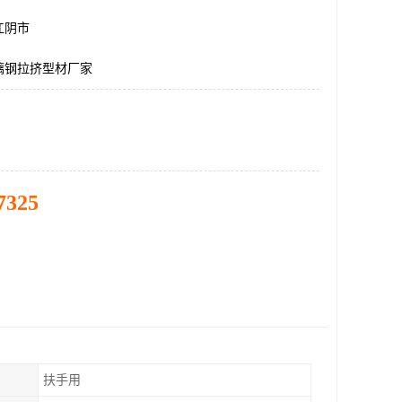
江阴市
璃钢拉挤型材厂家
7325
扶手用