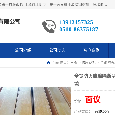
江阴市翔鼎复合材料有限公司,位于美丽富饶的中国经济百强县第一县级市的-江苏省江阴市，是一家专精于玻璃钢格栅、玻璃钢新材料,镀锌钢格板，机械设备生产制造及研发的科技型企业；公司产品已销往了世界多个国家和地区，公司人决心加倍努力愿与广大社会同仁精诚合作共创辉煌！
有限公司
13912457325
0510-86375187
公司介绍
公司动态
客户案例
当前位置：
首页
>
供应商机
> 全钢防
全钢防火玻璃隔断型
境
面议
价格：
产品数量：
9999.00个