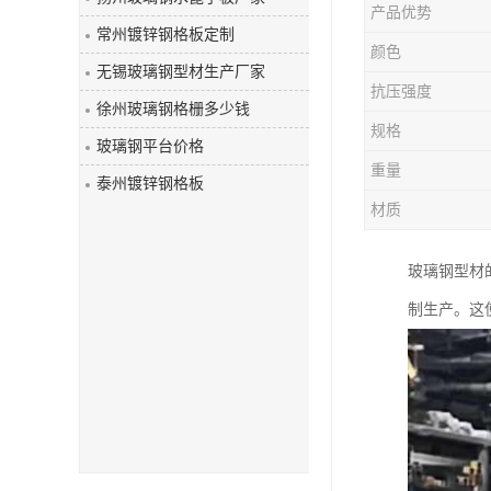
产品优势
玻璃钢盖板
常州镀锌钢格板定制
颜色
无锡玻璃钢型材生产厂家
抗压强度
徐州玻璃钢格栅多少钱
规格
玻璃钢平台价格
重量
泰州镀锌钢格板
材质
玻璃钢型材
制生产。这