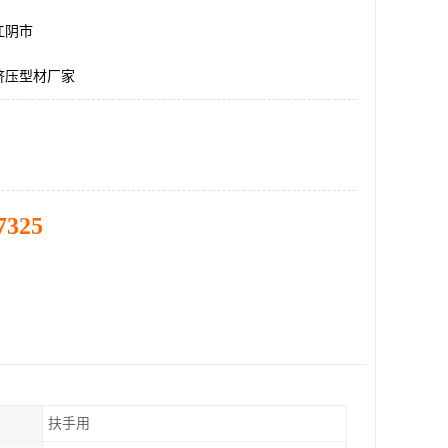
江阴市
挤压型材厂家
7325
扶手用