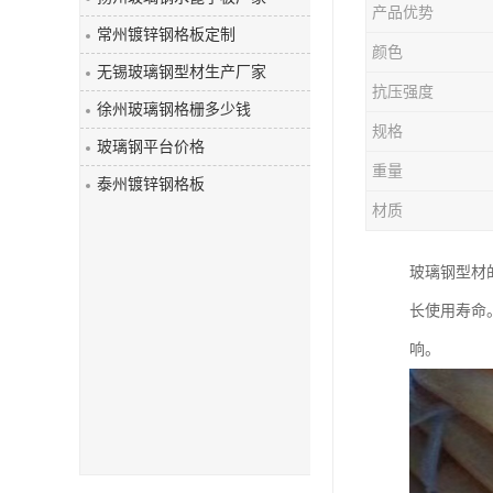
产品优势
玻璃钢盖板
常州镀锌钢格板定制
颜色
无锡玻璃钢型材生产厂家
抗压强度
徐州玻璃钢格栅多少钱
规格
玻璃钢平台价格
重量
泰州镀锌钢格板
材质
玻璃钢型材
长使用寿命
响。