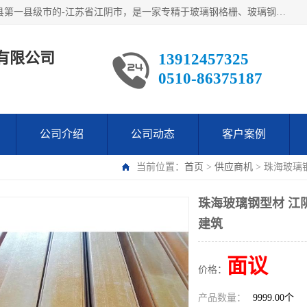
江阴市翔鼎复合材料有限公司,位于美丽富饶的中国经济百强县第一县级市的-江苏省江阴市，是一家专精于玻璃钢格栅、玻璃钢新材料,镀锌钢格板，机械设备生产制造及研发的科技型企业；公司产品已销往了世界多个国家和地区，公司人决心加倍努力愿与广大社会同仁精诚合作共创辉煌！
有限公司
13912457325
0510-86375187
公司介绍
公司动态
客户案例
当前位置：
首页
>
供应商机
> 珠海玻璃
珠海玻璃钢型材 江
建筑
面议
价格：
产品数量：
9999.00个