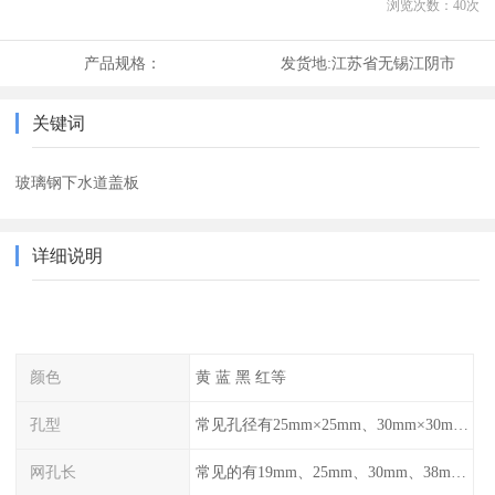
浏览次数：
40
次
产品规格：
发货地:
江苏省无锡江阴市
关键词
玻璃钢下水道盖板
详细说明
颜色
黄 蓝 黑 红等
孔型
常见孔径有25mm×25mm、30mm×30mm、38mm×38mm等,
网孔长
常见的有19mm、25mm、30mm、38mm和50mm等