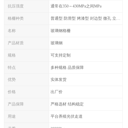
抗压强度
通常在350～430MPa之间MPa
格栅种类
普通型 防滑型 ‌烤漆型 封边型 ‌微孔 立体 加砂覆面型 平面型
名称
玻璃钢格栅
产品材质
玻璃钢
规格
可支持定制
特点
多种规格 品质保障
优势
实体发货
价格
出厂价
产品保障
严格选材 结构稳定
用途
平台养殖光伏走道