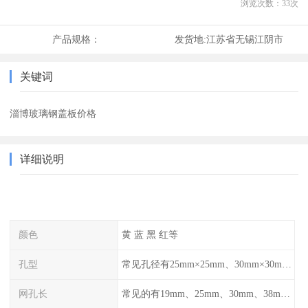
浏览次数：
33
次
产品规格：
发货地:
江苏省无锡江阴市
关键词
淄博玻璃钢盖板价格
详细说明
颜色
黄 蓝 黑 红等
孔型
常见孔径有25mm×25mm、30mm×30mm、38mm×38mm等,
网孔长
常见的有19mm、25mm、30mm、38mm和50mm等