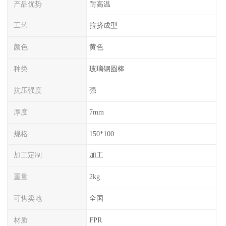
产品优势
耐高温
工艺
拉挤成型
颜色
黄色
种类
玻璃钢圆棒
抗压强度
强
厚度
7mm
规格
150*100
加工定制
加工
重量
2kg
可售卖地
全国
材质
FPR