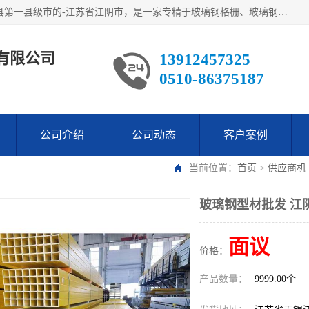
江阴市翔鼎复合材料有限公司,位于美丽富饶的中国经济百强县第一县级市的-江苏省江阴市，是一家专精于玻璃钢格栅、玻璃钢新材料,镀锌钢格板，机械设备生产制造及研发的科技型企业；公司产品已销往了世界多个国家和地区，公司人决心加倍努力愿与广大社会同仁精诚合作共创辉煌！
有限公司
13912457325
0510-86375187
公司介绍
公司动态
客户案例
当前位置：
首页
>
供应商机
玻璃钢型材批发 江
面议
价格：
产品数量：
9999.00个