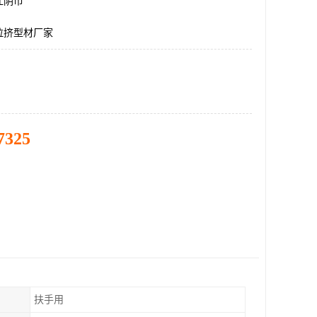
江阴市
拉挤型材厂家
7325
扶手用