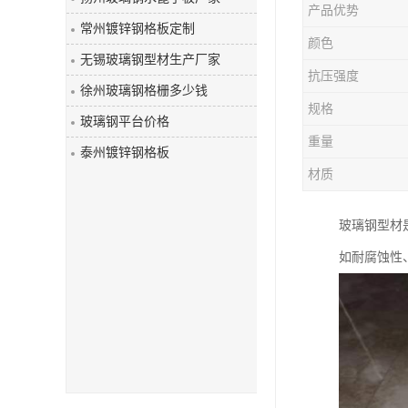
产品优势
玻璃钢盖板
常州镀锌钢格板定制
颜色
无锡玻璃钢型材生产厂家
抗压强度
徐州玻璃钢格栅多少钱
规格
玻璃钢平台价格
重量
泰州镀锌钢格板
材质
玻璃钢型材
如耐腐蚀性