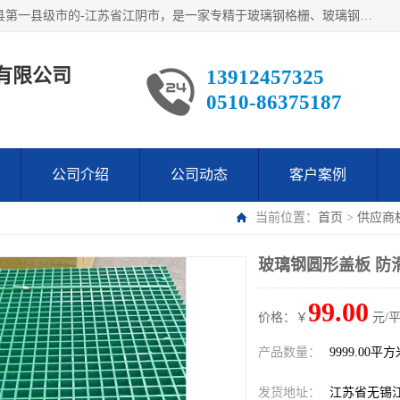
江阴市翔鼎复合材料有限公司,位于美丽富饶的中国经济百强县第一县级市的-江苏省江阴市，是一家专精于玻璃钢格栅、玻璃钢新材料,镀锌钢格板，机械设备生产制造及研发的科技型企业；公司产品已销往了世界多个国家和地区，公司人决心加倍努力愿与广大社会同仁精诚合作共创辉煌！
有限公司
13912457325
0510-86375187
公司介绍
公司动态
客户案例
当前位置：
首页
>
供应商
玻璃钢圆形盖板 防
99.00
价格：￥
元/
产品数量：
9999.00平
发货地址：
江苏省无锡