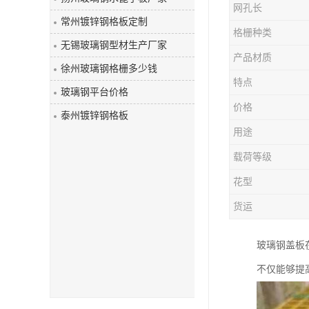
网孔长
玻璃钢盖板
常州镀锌钢格板定制
格栅种类
无锡玻璃钢型材生产厂家
产品材质
徐州玻璃钢格栅多少钱
特点
玻璃钢平台价格
价格
泰州镀锌钢格板
用途
载荷等级
花型
货运
玻璃钢盖板
不仅能够提