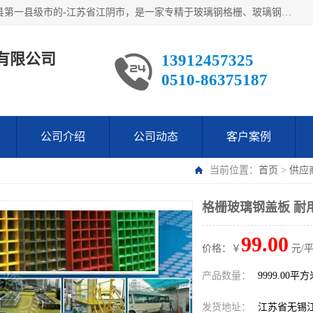
江阴市翔鼎复合材料有限公司,位于美丽富饶的中国经济百强县第一县级市的-江苏省江阴市，是一家专精于玻璃钢格栅、玻璃钢新材料,镀锌钢格板，机械设备生产制造及研发的科技型企业；公司产品已销往了世界多个国家和地区，公司人决心加倍努力愿与广大社会同仁精诚合作共创辉煌！
有限公司
13912457325
0510-86375187
公司介绍
公司动态
客户案例
当前位置：
首页
>
供应
格栅玻璃钢盖板 耐
99.00
价格：￥
元/
产品数量：
9999.00平
发货地址：
江苏省无锡