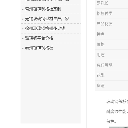
网孔长
玻璃钢盖板
常州镀锌钢格板定制
格栅种类
无锡玻璃钢型材生产厂家
产品材质
徐州玻璃钢格栅多少钱
特点
玻璃钢平台价格
价格
泰州镀锌钢格板
用途
载荷等级
花型
货运
玻璃钢盖板
耐腐蚀性能
保护。