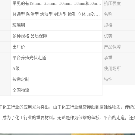
常见的有19mm、25mm、30mm、38mm和50mm等
抗压强度
普通型 防滑型 ‌烤漆型 封边型 ‌微孔 立体 加砂覆面型 平面型
名称
玻璃钢
规格
多种规格 品质保障
优势
出厂价
产品保障
平台养殖光伏走道
承重
A级
使用场所
按需定制
特性
全国物流
在化工行业的应用尤为突出。由于化工行业经常接触到腐蚀性物质，传统
，成为了化工行业的重要材料。无论是作为储罐的盖板、平台的走道，还